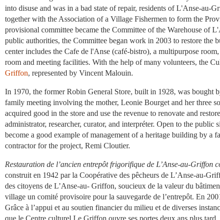
into disuse and was in a bad state of repair, residents of L'Anse-au-Gri
together with the Association of a Village Fishermen to form the Pro
provisional committee became the Committee of the Warehouse of L'A
public authorities, the Committee began work in 2003 to restore the b
center includes the Cafe de l'Anse (café-bistro), a multipurpose room
room and meeting facilities. With the help of many volunteers, the Cu
Griffon
, represented by Vincent Malouin.
In 1970, the former Robin General Store, built in 1928, was bought b
family meeting involving the mother, Leonie Bourget and her three son
acquired good in the store and use the revenue to renovate and restore 
administrator, researcher, curator, and interpréter. Open to the public
become a good example of management of a heritage building by a 
contractor for the project, Remi Cloutier.
Restauration de l’ancien entrepôt frigorifique de L’Anse-au-Griffon co
construit en 1942 par la Coopérative des pêcheurs de L’Anse-au-Griffo
des citoyens de L’Anse-au- Griffon, soucieux de la valeur du bâtiment 
village un comité provisoire pour la sauvegarde de l’entrepôt. En 200
Grâce à l’appui et au soutien financier du milieu et de diverses insta
que le Centre culturel Le Griffon ouvre ses portes deux ans plus tard