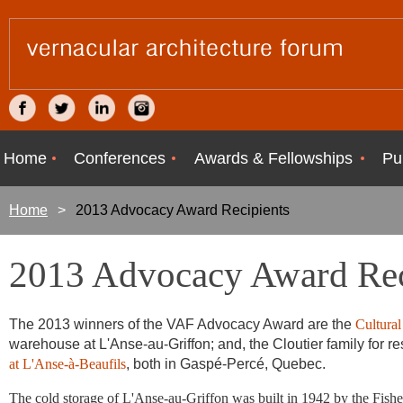
Home
Conferences
Awards & Fellowships
Pu
Home
2013 Advocacy Award Recipients
2013 Advocacy Award Rec
The 2013 winners of the VAF Advocacy Award are the
Cultural
warehouse at L'Anse-au-Griffon; and, the Cloutier family for
at L'Anse-à-Beaufils
, both in Gaspé-Percé, Quebec.
The cold storage of L'Anse-au-Griffon was built in 1942 by the Fish